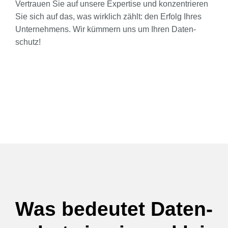
Ver­trau­en Sie auf unse­re Exper­ti­se und kon­zen­trie­ren
Sie sich auf das, was wirk­lich zählt: den Erfolg Ihres
Unter­neh­mens. Wir küm­mern uns um Ihren Daten­
schutz!
Was bedeu­tet Daten­