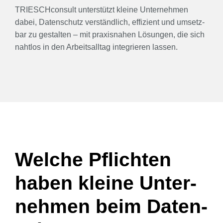
TRI­ESCH­con­sult unter­stützt klei­ne Unter­neh­men
dabei, Daten­schutz ver­ständ­lich, effi­zi­ent und umsetz­
bar zu gestal­ten – mit pra­xis­na­hen Lösun­gen, die sich
naht­los in den Arbeits­all­tag inte­grie­ren las­sen.
Wel­che Pflich­ten
haben klei­ne Unter­
neh­men beim Daten­