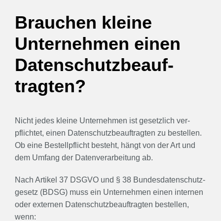
Brau­chen klei­ne
Unter­neh­men einen
Daten­schutz­be­auf­
trag­ten?
Nicht jedes klei­ne Unter­neh­men ist gesetz­lich ver­
pflich­tet, einen Daten­schutz­be­auf­trag­ten zu bestel­len.
Ob eine Bestell­pflicht besteht, hängt von der Art und
dem Umfang der Daten­ver­ar­bei­tung ab.
Nach Arti­kel 37 DSGVO und § 38 Bun­des­da­ten­schutz­
ge­setz (BDSG) muss ein Unter­neh­men einen inter­nen
oder exter­nen Daten­schutz­be­auf­trag­ten bestel­len,
wenn: