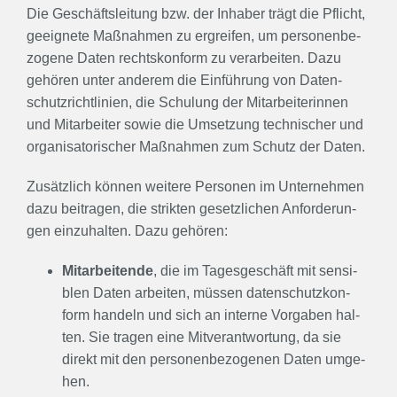
Die Geschäfts­lei­tung bzw. der Inha­ber trägt die Pflicht,
geeig­ne­te Maß­nah­men zu ergrei­fen, um per­so­nen­be­
zo­ge­ne Daten rechts­kon­form zu ver­ar­bei­ten. Dazu
gehö­ren unter ande­rem die Ein­füh­rung von Daten­
schutz­richt­li­ni­en, die Schu­lung der Mit­ar­bei­te­rin­nen
und Mit­ar­bei­ter sowie die Umset­zung tech­ni­scher und
orga­ni­sa­to­ri­scher Maß­nah­men zum Schutz der Daten.
Zusätz­lich kön­nen wei­te­re Per­so­nen im Unter­neh­men
dazu bei­tra­gen, die strik­ten gesetz­li­chen Anfor­de­run­
gen ein­zu­hal­ten. Dazu gehö­ren:
Mit­ar­bei­ten­de
, die im Tages­ge­schäft mit sen­si­
blen Daten arbei­ten, müs­sen daten­schutz­kon­
form han­deln und sich an inter­ne Vor­ga­ben hal­
ten. Sie tra­gen eine Mit­ver­ant­wor­tung, da sie
direkt mit den per­so­nen­be­zo­ge­nen Daten umge­
hen.