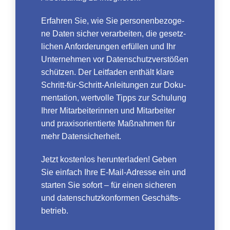
Erfah­ren Sie, wie Sie per­so­nen­be­zo­ge­
ne Daten sicher ver­ar­bei­ten, die gesetz­
li­chen Anfor­de­run­gen erfül­len und Ihr
Unter­neh­men vor Daten­schutz­ver­stö­ßen
schüt­zen. Der Leit­fa­den ent­hält kla­re
Schritt-für-Schritt-Anlei­tun­gen zur Doku­
men­ta­ti­on, wert­vol­le Tipps zur Schu­lung
Ihrer Mit­ar­bei­te­rin­nen und Mit­ar­bei­ter
und pra­xis­ori­en­tier­te Maß­nah­men für
mehr Daten­si­cher­heit.
Jetzt kos­ten­los her­un­ter­la­den! Geben
Sie ein­fach Ihre E‑Mail-Adres­se ein und
star­ten Sie sofort – für einen siche­ren
und daten­schutz­kon­for­men Geschäfts­
be­trieb.