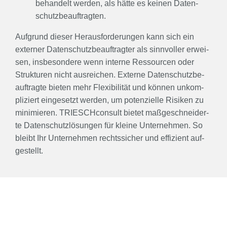
behan­delt wer­den, als hät­te es kei­nen Daten­
schutz­be­auf­trag­ten.
Auf­grund die­ser Her­aus­for­de­run­gen kann sich ein
exter­ner Daten­schutz­be­auf­trag­ter als sinn­vol­ler erwei­
sen, ins­be­son­de­re wenn inter­ne Res­sour­cen oder
Struk­tu­ren nicht aus­rei­chen. Exter­ne Daten­schutz­be­
auf­trag­te bie­ten mehr Fle­xi­bi­li­tät und kön­nen unkom­
pli­ziert ein­ge­setzt wer­den, um poten­zi­el­le Risi­ken zu
mini­mie­ren. TRI­ESCH­con­sult bie­tet maß­ge­schnei­der­
te Daten­schutz­lö­sun­gen für klei­ne Unter­neh­men. So
bleibt Ihr Unter­neh­men rechts­si­cher und effi­zi­ent auf­
ge­stellt.