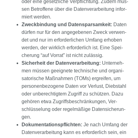
oder eine gesetz­li­che Ver­pflich­tung. Zudem müs­
sen Betrof­fe­ne über die Daten­ver­ar­bei­tung infor­
miert wer­den.
Zweck­bin­dung und Daten­spar­sam­keit:
Daten
dür­fen nur für den ange­ge­be­nen Zweck ver­wen­
det und nur im erfor­der­li­chen Umfang erho­ben
wer­den, der wirk­lich erfor­der­lich ist. Eine Spei­
che­rung “auf Vor­rat” ist nicht zuläs­sig.
Sicher­heit der Daten­ver­ar­bei­tung:
Unter­neh­
men müs­sen geeig­ne­te tech­ni­sche und orga­ni­
sa­to­ri­sche Maß­nah­men (TOMs) ergrei­fen, um
per­so­nen­be­zo­ge­ne Daten vor Ver­lust, Dieb­stahl
oder unbe­rech­tig­tem Zugriff zu schüt­zen. Dazu
gehö­ren etwa Zugriffs­be­schrän­kun­gen, Ver­
schlüs­se­lung oder regel­mä­ßi­ge Daten­si­che­run­
gen.
Doku­men­ta­ti­ons­pflich­ten:
Je nach Umfang der
Daten­ver­ar­bei­tung kann es erfor­der­lich sein, ein