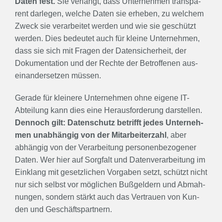
Daten fest.
Sie ver­langt, dass Unter­neh­men trans­pa­
rent dar­le­gen, wel­che Daten sie erhe­ben, zu wel­chem
Zweck sie ver­ar­bei­tet wer­den und wie sie geschützt
wer­den. Dies bedeu­tet auch für klei­ne Unter­neh­men,
dass sie sich mit Fra­gen der Daten­si­cher­heit, der
Doku­men­ta­ti­on und der Rech­te der Betrof­fe­nen aus­
ein­an­der­set­zen müs­sen.
Gera­de für klei­ne­re Unter­neh­men ohne eige­ne IT-
Abtei­lung kann dies eine Her­aus­for­de­rung dar­stel­len.
Den­noch gilt: Daten­schutz betrifft jedes Unter­neh­
men unab­hän­gig von der Mit­ar­bei­ter­zahl
, aber
abhän­gig von der Ver­ar­bei­tung per­so­nen­be­zo­ge­ner
Daten. Wer hier auf Sorg­falt und Daten­ver­ar­bei­tung im
Ein­klang mit gesetz­li­chen Vor­ga­ben setzt, schützt nicht
nur sich selbst vor mög­li­chen Buß­gel­dern und Abmah­
nun­gen, son­dern stärkt auch das Ver­trau­en von Kun­
den und Geschäfts­part­nern.