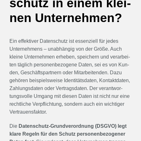
schutz in einem klei­
nen Unter­neh­men?
Ein effek­ti­ver Daten­schutz ist essen­zi­ell für jedes
Unter­neh­mens – unab­hän­gig von der Grö­ße. Auch
klei­ne Unter­neh­men erhe­ben, spei­chern und ver­ar­bei­
ten täg­lich per­so­nen­be­zo­ge­ne Daten, sei es von Kun­
den, Geschäfts­part­nern oder Mit­ar­bei­ten­den. Dazu
gehö­ren bei­spiels­wei­se Iden­ti­täts­da­ten, Kon­takt­da­ten,
Zah­lungs­da­ten oder Ver­trags­da­ten. Der ver­ant­wor­
tungs­vol­le Umgang mit die­sen Daten ist nicht nur eine
recht­li­che Ver­pflich­tung, son­dern auch ein wich­ti­ger
Ver­trau­ens­fak­tor.
Die
Daten­schutz-Grund­ver­ord­nung (DSGVO) legt
kla­re Regeln für den Schutz per­so­nen­be­zo­ge­ner