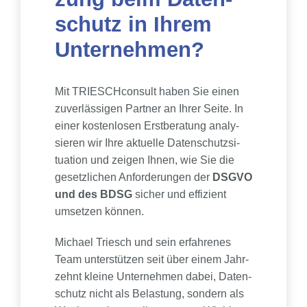
schutz in Ihrem
Unter­neh­men?
Mit TRI­ESCH­con­sult haben Sie einen
zuver­läs­si­gen Part­ner an Ihrer Sei­te. In
einer kos­ten­lo­sen Erst­be­ra­tung ana­ly­
sie­ren wir Ihre aktu­el­le Daten­schutz­si­
tua­ti­on und zei­gen Ihnen, wie Sie die
gesetz­li­chen Anfor­de­run­gen der
DSGVO
und des BDSG
sicher und effi­zi­ent
umset­zen kön­nen.
Michael Triesch und sein erfah­re­nes
Team unter­stüt­zen seit über einem Jahr­
zehnt klei­ne Unter­neh­men dabei, Daten­
schutz nicht als Belas­tung, son­dern als