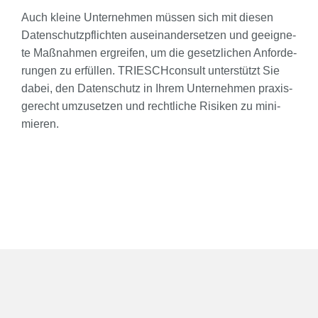
Auch klei­ne Unter­neh­men müs­sen sich mit die­sen
Daten­schutz­pflich­ten aus­ein­an­der­set­zen und geeig­ne­
te Maß­nah­men ergrei­fen, um die gesetz­li­chen Anfor­de­
run­gen zu erfül­len. TRI­ESCH­con­sult unter­stützt Sie
dabei, den Daten­schutz in Ihrem Unter­neh­men pra­xis­
ge­recht umzu­set­zen und recht­li­che Risi­ken zu mini­
mie­ren.