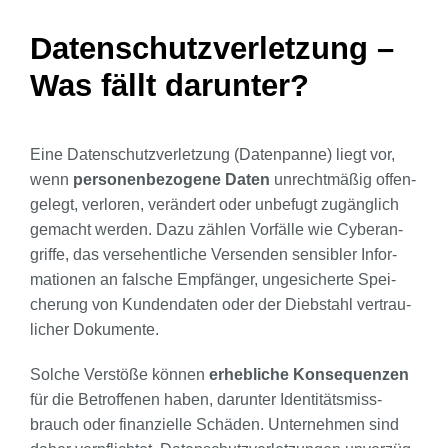
Daten­schutz­ver­let­zung –
Was fällt dar­un­ter?
Eine Daten­schutz­ver­let­zung (Daten­pan­ne) liegt vor,
wenn
per­so­nen­be­zo­ge­ne Daten
unrecht­mä­ßig offen­
ge­legt, ver­lo­ren, ver­än­dert oder unbe­fugt zugäng­lich
gemacht wer­den. Dazu zäh­len Vor­fäl­le wie Cyber­an­
grif­fe, das ver­se­hent­li­che Ver­sen­den sen­si­bler Infor­
ma­tio­nen an fal­sche Emp­fän­ger, unge­si­cher­te Spei­
che­rung von Kun­den­da­ten oder der Dieb­stahl ver­trau­
li­cher Doku­men­te.
Sol­che Ver­stö­ße kön­nen
erheb­li­che Kon­se­quen­zen
für die Betrof­fe­nen haben, dar­un­ter Iden­ti­täts­miss­
brauch oder finan­zi­el­le Schä­den. Unter­neh­men sind