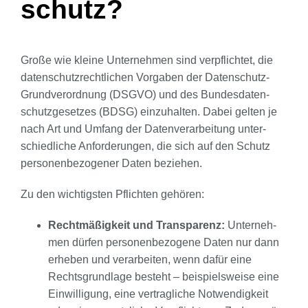
schutz?
Gro­ße wie klei­ne Unter­neh­men sind ver­pflich­tet, die
daten­schutz­recht­li­chen Vor­ga­ben der Daten­schutz-
Grund­ver­ord­nung (DSGVO) und des Bun­des­da­ten­
schutz­ge­set­zes (BDSG) ein­zu­hal­ten. Dabei gel­ten je
nach Art und Umfang der Daten­ver­ar­bei­tung unter­
schied­li­che Anfor­de­run­gen, die sich auf den Schutz
per­so­nen­be­zo­ge­ner Daten bezie­hen.
Zu den wich­tigs­ten Pflich­ten gehö­ren:
Recht­mä­ßig­keit und Trans­pa­renz:
Unter­neh­
men dür­fen per­so­nen­be­zo­ge­ne Daten nur dann
erhe­ben und ver­ar­bei­ten, wenn dafür eine
Rechts­grund­la­ge besteht – bei­spiels­wei­se eine
Ein­wil­li­gung, eine ver­trag­li­che Not­wen­dig­keit