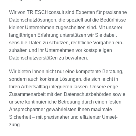
Wir von TRI­ESCH­con­sult sind Exper­ten für pra­xis­na­he
Daten­schutz­lö­sun­gen, die spe­zi­ell auf die Bedürf­nis­se
klei­ner Unter­neh­men zuge­schnit­ten sind. Mit unse­rer
lang­jäh­ri­gen Erfah­rung unter­stüt­zen wir Sie dabei,
sen­si­ble Daten zu schüt­zen, recht­li­che Vor­ga­ben ein­
zu­hal­ten und Ihr Unter­neh­men vor kost­spie­li­gen
Daten­schutz­ver­stö­ßen zu bewah­ren.
Wir bie­ten Ihnen nicht nur eine kom­pe­ten­te Bera­tung,
son­dern auch kon­kre­te Lösun­gen, die sich leicht in
Ihren Arbeits­all­tag inte­grie­ren las­sen. Unse­re enge
Zusam­men­ar­beit mit den Daten­schutz­be­hör­den sowie
unse­re kon­ti­nu­ier­li­che Betreu­ung durch einen fes­ten
Ansprech­part­ner gewähr­leis­ten Ihnen maxi­ma­le
Sicher­heit – mit pra­xis­na­her und effi­zi­en­ter Umset­
zung.