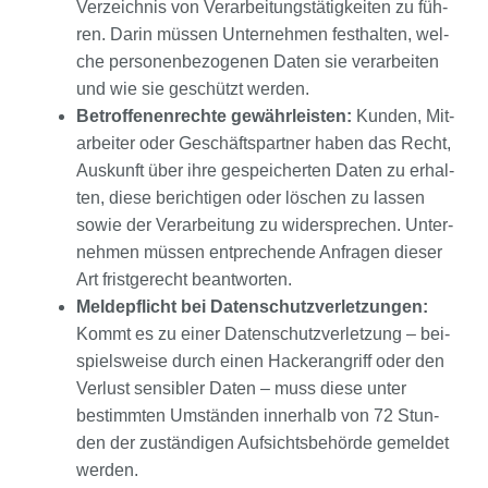
Ver­zeich­nis von Ver­ar­bei­tungs­tä­tig­kei­ten zu füh­
ren. Dar­in müs­sen Unter­neh­men fest­hal­ten, wel­
che per­so­nen­be­zo­ge­nen Daten sie ver­ar­bei­ten
und wie sie geschützt wer­den.
Betrof­fe­nen­rech­te gewähr­leis­ten:
Kun­den, Mit­
ar­bei­ter oder Geschäfts­part­ner haben das Recht,
Aus­kunft über ihre gespei­cher­ten Daten zu erhal­
ten, die­se berich­ti­gen oder löschen zu las­sen
sowie der Ver­ar­bei­tung zu wider­spre­chen. Unter­
neh­men müs­sen ent­pre­chen­de Anfra­gen die­ser
Art frist­ge­recht beant­wor­ten.
Mel­de­pflicht bei Daten­schutz­ver­let­zun­gen:
Kommt es zu einer Daten­schutz­ver­let­zung – bei­
spiels­wei­se durch einen Hacker­an­griff oder den
Ver­lust sen­si­bler Daten – muss die­se unter
bestimm­ten Umstän­den inner­halb von 72 Stun­
den der zustän­di­gen Auf­sichts­be­hör­de gemel­det
wer­den.