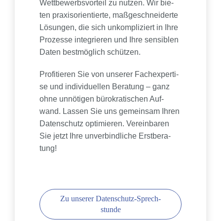
Wett­be­werbs­vor­teil zu nut­zen. Wir bie­
ten pra­xis­ori­en­tier­te, maß­ge­schnei­der­te
Lösun­gen, die sich unkom­pli­ziert in Ihre
Pro­zes­se inte­grie­ren und Ihre sen­si­blen
Daten best­mög­lich schüt­zen.
Pro­fi­tie­ren Sie von unse­rer Fach­ex­per­ti­
se und indi­vi­du­el­len Bera­tung – ganz
ohne unnö­ti­gen büro­kra­ti­schen Auf­
wand. Las­sen Sie uns gemein­sam Ihren
Daten­schutz opti­mie­ren. Ver­ein­ba­ren
Sie jetzt Ihre unver­bind­li­che Erst­be­ra­
tung!
Zu unse­rer Daten­schutz-Sprech­
stun­de