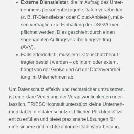
Exter­ne Dienst­leis­ter
, die im Auf­trag des Unter­
neh­mens per­so­nen­be­zo­ge­ne Daten ver­ar­bei­ten
(z. B. IT-Dienst­leis­ter oder Cloud-Anbie­ter), müs­
sen ver­trag­lich zur Ein­hal­tung der DSGVO ver­
pflich­tet wer­den. Dies geschieht durch einen
soge­nann­ten Auf­trags­ver­ar­bei­tungs­ver­trag
(AVV).
Falls erfor­der­lich, muss ein Daten­schutz­be­auf­
trag­ter bestellt wer­den – ob intern oder extern,
hängt von der Grö­ße und Art der Daten­ver­ar­bei­
tung im Unter­neh­men ab.
Um Daten­schutz effek­tiv und rechts­si­cher umzu­set­zen,
ist eine kla­re Ver­tei­lung der Ver­ant­wort­lich­kei­ten uner­
läss­lich. TRI­ESCH­con­sult unter­stützt klei­ne Unter­neh­
men dabei, die daten­schutz­recht­li­chen Pflich­ten effi­zi­
ent zu erfül­len und bie­tet pra­xis­na­he Lösun­gen für
eine siche­re und rechts­kon­for­me Daten­ver­ar­bei­tung.