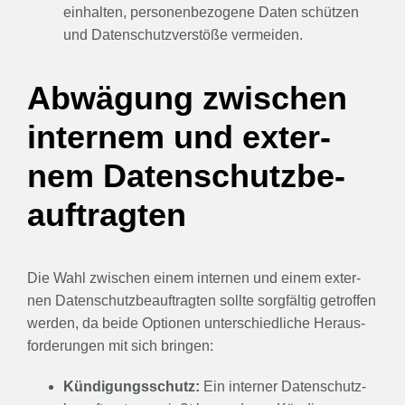
ein­hal­ten, per­so­nen­be­zo­ge­ne Daten schüt­zen
und Daten­schutz­ver­stö­ße ver­mei­den.
Abwä­gung zwi­schen
inter­nem und exter­
nem Daten­schutz­be­
auf­trag­ten
Die Wahl zwi­schen einem inter­nen und einem exter­
nen Daten­schutz­be­auf­trag­ten soll­te sorg­fäl­tig getrof­fen
wer­den, da bei­de Optio­nen unter­schied­li­che Her­aus­
for­de­run­gen mit sich brin­gen:
Kün­di­gungs­schutz:
Ein inter­ner Daten­schutz­