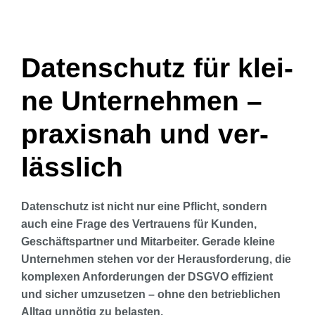
Daten­schutz für klei­
ne Unter­neh­men –
pra­xis­nah und ver­
läss­lich
Daten­schutz ist nicht nur eine Pflicht, son­dern
auch eine Fra­ge des Ver­trau­ens für Kun­den,
Geschäfts­part­ner und Mit­ar­bei­ter. Gera­de klei­ne
Unter­neh­men ste­hen vor der Her­aus­for­de­rung, die
kom­ple­xen Anfor­de­run­gen der DSGVO effi­zi­ent
und sicher umzu­set­zen – ohne den betrieb­li­chen
All­tag unnö­tig zu belas­ten.