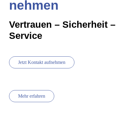
neh­men
Über uns
Ver­trau­en – Sicher­heit –
Ser­vice
Por­ta­le
Suche
nach:
Jetzt Kon­takt auf­neh­men
Mehr erfah­ren