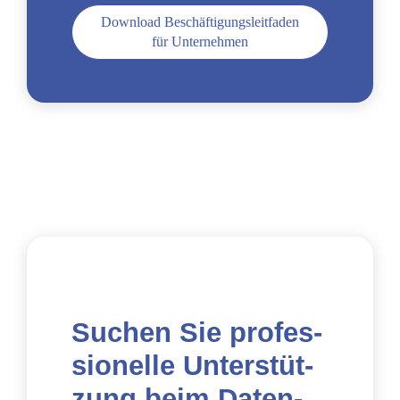
Down­load Beschäf­ti­gungs­leit­fa­den
für Unter­neh­men
Suchen Sie pro­fes­
sio­nel­le Unter­stüt­
zung beim Daten­