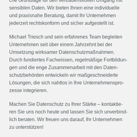
che Grund­la­ge für den ver­trau­ens­vol­len Umgang mit
sen­si­blen Daten. Wir bie­ten Ihnen eine indi­vi­du­el­le
und pra­xis­na­he Bera­tung, damit Ihr Unter­neh­men
jeder­zeit rechts­kon­form und sicher auf­ge­stellt ist.
Michael Triesch und sein erfah­re­nes Team beglei­ten
Unter­neh­men seit über einem Jahr­zehnt bei der
Umset­zung wirk­sa­mer Daten­schutz­maß­nah­men.
Durch fun­dier­tes Fach­wis­sen, regel­mä­ßi­ge Fort­bil­dun­
gen und die enge Zusam­men­ar­beit mit den Daten­
schutz­be­hör­den ent­wi­ckeln wir maß­ge­schnei­der­te
Lösun­gen, die sich naht­los in Ihre Unter­neh­mens­pro­
zes­se inte­grie­ren.
Machen Sie Daten­schutz zu Ihrer Stär­ke – kon­tak­tie­
ren Sie uns noch heu­te und las­sen Sie sich unver­bind­
lich bera­ten. Wir freu­en uns dar­auf, Ihr Unter­neh­men
zu unter­stüt­zen!