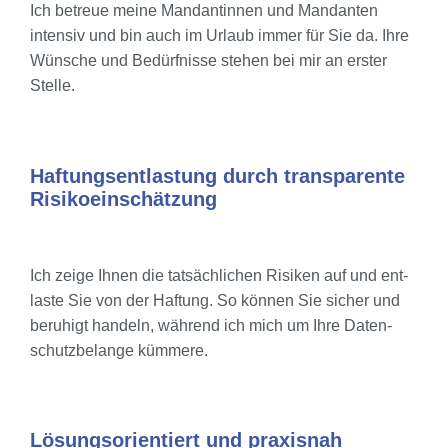
Ich betreue mei­ne Man­dan­tin­nen und Man­dan­ten
inten­siv und bin auch im Urlaub immer für Sie da. Ihre
Wün­sche und Bedürf­nis­se ste­hen bei mir an ers­ter
Stel­le.
Haf­tungs­ent­las­tung durch trans­pa­ren­te
Risi­ko­ein­schät­zung
Ich zei­ge Ihnen die tat­säch­li­chen Risi­ken auf und ent­
las­te Sie von der Haf­tung. So kön­nen Sie sicher und
beru­higt han­deln, wäh­rend ich mich um Ihre Daten­
schutz­be­lan­ge küm­me­re.
Lösungs­ori­en­tiert und pra­xis­nah