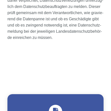
daher ver­pflich­tet, Daten­schutz­ver­let­zun­gen unver­züg­
lich dem Daten­schutz­be­auf­trag­ten zu mel­den. Die­ser
prüft gemein­sam mit dem Ver­ant­wort­li­chen, wie gra­vie­
rend die Daten­pan­ne ist und ob es Geschä­dig­te gibt
und ob es zwin­gend not­wen­dig ist, eine Daten­schutz­
mel­dung bei der jewei­li­gen Lan­des­da­ten­schutz­be­hör­
de ein­rei­chen zu müssen.