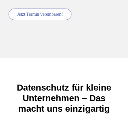
Jetzt Ter­min ver­ein­ba­ren!
Daten­schutz für klei­ne
Unter­neh­men – Das
macht uns ein­zig­ar­tig