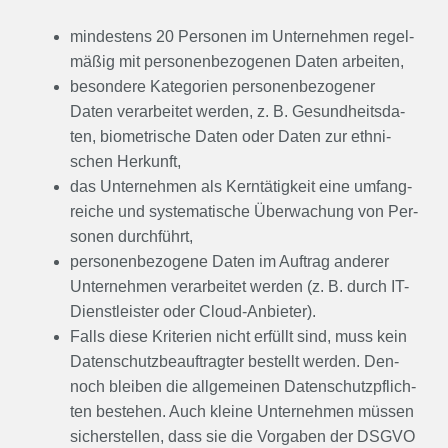
min­des­tens 20 Per­so­nen im Unter­neh­men regel­
mä­ßig mit per­so­nen­be­zo­ge­nen Daten arbei­ten,
beson­de­re Kate­go­rien per­so­nen­be­zo­ge­ner
Daten ver­ar­bei­tet wer­den, z. B. Gesund­heits­da­
ten, bio­me­tri­sche Daten oder Daten zur eth­ni­
schen Her­kunft,
das Unter­neh­men als Kern­tä­tig­keit eine umfang­
rei­che und sys­te­ma­ti­sche Über­wa­chung von Per­
so­nen durch­führt,
per­so­nen­be­zo­ge­ne Daten im Auf­trag ande­rer
Unter­neh­men ver­ar­bei­tet wer­den (z. B. durch IT-
Dienst­leis­ter oder Cloud-Anbie­ter).
Falls die­se Kri­te­ri­en nicht erfüllt sind, muss kein
Daten­schutz­be­auf­trag­ter bestellt wer­den. Den­
noch blei­ben die all­ge­mei­nen Daten­schutz­pflich­
ten bestehen. Auch klei­ne Unter­neh­men müs­sen
sicher­stel­len, dass sie die Vor­ga­ben der DSGVO