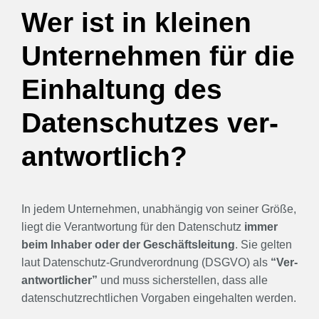
Wer ist in klei­nen
Unter­neh­men für die
Ein­hal­tung des
Daten­schut­zes ver­
ant­wort­lich?
In jedem Unter­neh­men, unab­hän­gig von sei­ner Grö­ße,
liegt die Ver­ant­wor­tung für den Daten­schutz
immer
beim Inha­ber oder der Geschäfts­lei­tung
. Sie gel­ten
laut Daten­schutz-Grund­ver­ord­nung (DSGVO) als
“Ver­
ant­wort­li­cher”
und muss sicher­stel­len, dass alle
daten­schutz­recht­li­chen Vor­ga­ben ein­ge­hal­ten wer­den.