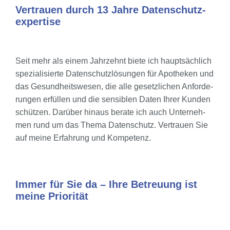
Ver­trau­en durch 13 Jah­re Daten­schutz­
ex­per­ti­se
Seit mehr als einem Jahr­zehnt bie­te ich haupt­säch­lich
spe­zia­li­sier­te Daten­schutz­lö­sun­gen für Apo­the­ken und
das Gesund­heits­we­sen, die alle gesetz­li­chen Anfor­de­
run­gen erfül­len und die sen­si­blen Daten Ihrer Kun­den
schüt­zen. Dar­über hin­aus bera­te ich auch Unter­neh­
men rund um das The­ma Daten­schutz. Ver­trau­en Sie
auf mei­ne Erfah­rung und Kom­pe­tenz.
Immer für Sie da – Ihre Betreu­ung ist
mei­ne Prio­ri­tät